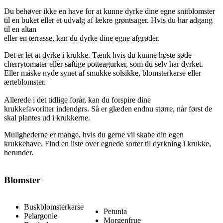
Du behøver ikke en have for at kunne dyrke dine egne snitblomster
til en buket eller et udvalg af lækre grøntsager. Hvis du har adgang
til en altan
eller en terrasse, kan du dyrke dine egne afgrøder.
Det er let at dyrke i krukke. Tænk hvis du kunne høste søde
cherrytomater eller saftige potteagurker, som du selv har dyrket.
Eller måske nyde synet af smukke solsikke, blomsterkarse eller
ærteblomster.
Allerede i det tidlige forår, kan du forspire dine
krukkefavoritter
indendørs
. Så er glæden endnu større, når først de
skal plantes ud i krukkerne.
Mulighederne er mange, hvis du gerne vil skabe din egen
krukkehave. Find en liste over egnede sorter til dyrkning i krukke,
herunder.
Blomster
Buskblomsterkarse
Petunia
Pelargonie
Morgenfrue