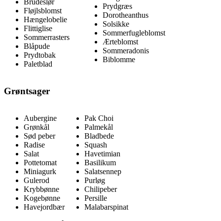
Brudeslør
Prydgræs
Fløjlsblomst
Dorotheanthus
Hængelobelie
Solsikke
Flittiglise
Sommerfugleblomst
Sommerrasters
Ærteblomst
Blåpude
Sommeradonis
Prydtobak
Biblomme
Paletblad
Grøntsager
Aubergine
Pak Choi
Grønkål
Palmekål
Sød peber
Bladbede
Radise
Squash
Salat
Havetimian
Pottetomat
Basilikum
Miniagurk
Salatsennep
Gulerod
Purløg
Krybbønne
Chilipeber
Kogebønne
Persille
Havejordbær
Malabarspinat