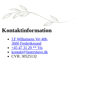
Kontaktinformation
J.F Willumsens Vej 40b,
3600 Frederikssund
+45 47 31 29 ** Vis
kontakt@fastershave.dk
CVR: 30525132