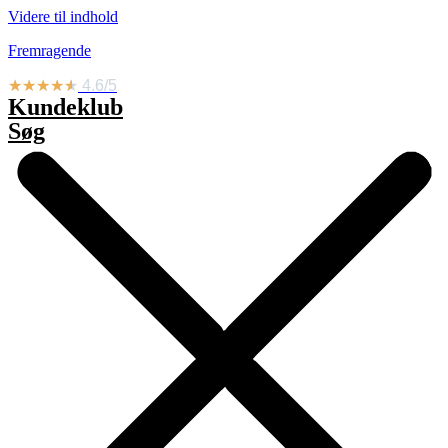
Videre til indhold
Fremragende
★
★
★
★
★
4.6/5
Kundeklub
Søg