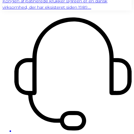
Kongen af patinerede krukker Bgreen er en dansk
virksomhed, der har eksisteret siden 1989....