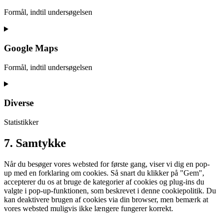
automattic
Formål, indtil undersøgelsen
Consent
to
service
Google Maps
google-
fonts
Formål, indtil undersøgelsen
Consent
to
service
Diverse
google-
maps
Statistikker
Consent
7. Samtykke
to
service
Når du besøger vores websted for første gang, viser vi dig en pop-
diverse
up med en forklaring om cookies. Så snart du klikker på "Gem",
accepterer du os at bruge de kategorier af cookies og plug-ins du
valgte i pop-up-funktionen, som beskrevet i denne cookiepolitik. Du
kan deaktivere brugen af ​​cookies via din browser, men bemærk at
vores websted muligvis ikke længere fungerer korrekt.