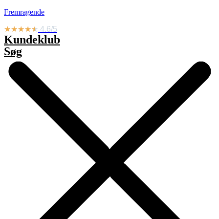
Videre
Fremragende
til
indhold
★
★
★
★
★
4.6/5
Kundeklub
Søg