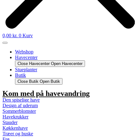
0,00
kr.
0
Kurv
Webshop
Havecenter
Close Havecenter
Open Havecenter
Stueplanter
Butik
Close Butik
Open Butik
Kom med på havevandring
Den spiselige have
Design af uderum
Sommerblomster
Havekrukker
Stauder
Køkkenhave
Træer og buske
Frø