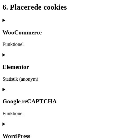
6. Placerede cookies
WooCommerce
Funktionel
Consent
to
service
Elementor
woocommerce
Statistik (anonym)
Consent
to
service
Google reCAPTCHA
elementor
Funktionel
Consent
to
service
WordPress