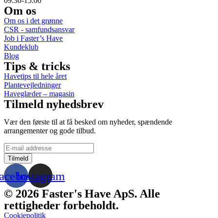
09.30-15.00
Om os
Om os i det grønne
CSR - samfundsansvar
Job i Faster’s Have
Kundeklub
Blog
Tips & tricks
Havetips til hele året
Plantevejledninger
Haveglæder – magasin
Tilmeld nyhedsbrev
Vær den første til at få besked om nyheder, spændende
arrangementer og gode tilbud.
acebook
Instagram
© 2026 Faster's Have ApS. Alle
rettigheder forbeholdt.
Cookiepolitik