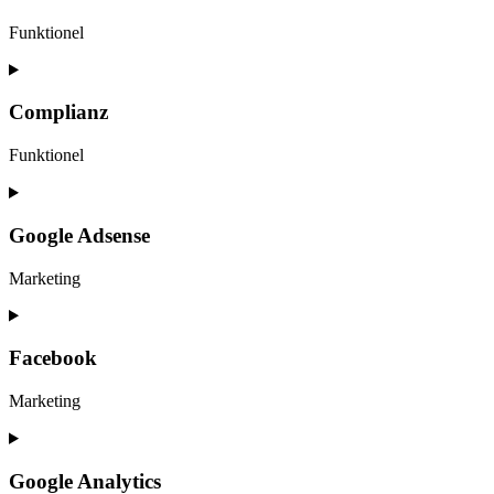
google-
recaptcha
Funktionel
Consent
to
service
Complianz
wordpress
Funktionel
Consent
to
service
Google Adsense
complianz
Marketing
Consent
to
service
Facebook
google-
adsense
Marketing
Consent
to
service
Google Analytics