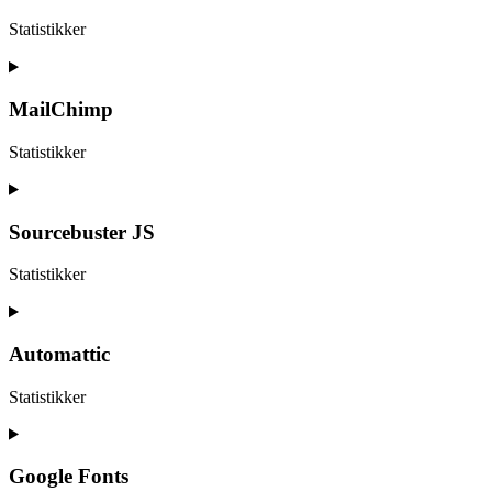
facebook
Statistikker
Consent
to
service
MailChimp
google-
analytics
Statistikker
Consent
to
service
Sourcebuster JS
mailchimp
Statistikker
Consent
to
service
Automattic
sourcebuster-
js
Statistikker
Consent
to
service
Google Fonts