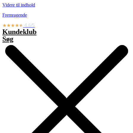
Videre til indhold
Fremragende
★
★
★
★
★
4.6/5
Kundeklub
Søg