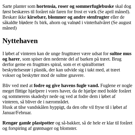
Sarte planter som
hortensia, roser og sommerfuglebuske
skal dog
først beskæres til foråret når faren for frost er væk (Se april måned).
Beskær ikke
kirsebær, blommer og andre stenfrugter
eller de
såkaldte blødere fx birk, ahorn og valnød i vinterhalvåret (Se august
måned)
Nyttehaven
I løbet af vinteren kan de unge frugttræer være udsat for
sultne mus
og harer
, som spiser den nederste del af barken på træet. Brug
derfor gerne en frugttræs spiral, som er et spiralformet
beskyttelsesrør i plastik, der kan udvide sig i takt med, at træet
vokser og beskytter mod de sultne gnavere.
Bliv ved med at
fodre og give havens fugle vand.
Fuglene er nogle
meget flittige hjælpere i vores haver, da de hjælpe med holde foråret
og sommerens skadedyr nede og ved at fodre dem i løbet af
vinteren, så bliver de i nærområdet.
Husk at tilse vandskålen hyppigt, da den ofte vil fryse til i løbet af
Januar/Februar.
Rengør gamle plastpotter
og så-bakker, så de hele er klar til foråret
og forspiring af grøntsager og blomster.