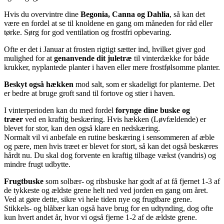
Hvis du overvintre dine
Begonia, Canna og Dahlia
, så kan det
være en fordel at se til knoldene en gang om måneden for råd eller
tørke. Sørg for god ventilation og frostfri opbevaring.
Ofte er det i Januar at frosten rigtigt sætter ind, hvilket giver god
mulighed for at
genanvende dit juletræ
til vinterdække for både
krukker, nyplantede planter i haven eller mere frostfølsomme planter.
Beskyt også hækken
mod salt, som er skadeligt for planterne. Det
er bedre at bruge groft sand til fortove og stier i haven.
I vinterperioden kan du med fordel
forynge dine buske og
træer
ved en kraftig beskæring. Hvis hækken (Løvfældende) er
blevet for stor, kan den også klare en nedskæring.
Normalt vil vi anbefale en rutine beskæring i sensommeren af æble
og pære, men hvis træet er blevet for stort, så kan det også beskæres
hårdt nu. Du skal dog forvente en kraftig tilbage vækst (vandris) og
mindre frugt udbytte.
Frugtbuske
som solbær- og ribsbuske har godt af at få fjernet 1-3 af
de tykkeste og ældste grene helt ned ved jorden en gang om året.
Ved at gøre dette, sikre vi hele tiden nye og frugtbare grene.
Stikkels- og blåbær kan også have brug for en udtynding, dog ofte
kun hvert andet år, hvor vi også fjerne 1-2 af de ældste grene.