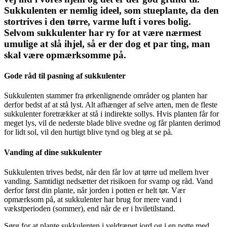
Sukkulenten er nemlig ideel, som stueplante, da den
stortrives i den tørre, varme luft i vores bolig.⁠
Selvom sukkulenter har ry for at være nærmest
umulige at slå ihjel, så er der dog et par ting, man
skal være opmærksomme på.
Gode råd til pasning af sukkulenter
Sukkulenten stammer fra ørkenlignende områder og planten har
derfor bedst af at stå lyst. Alt afhænger af selve arten, men de fleste
sukkulenter foretrækker at stå i indirekte sollys. Hvis planten får for
meget lys, vil de nederste blade blive svedne og får planten derimod
for lidt sol, vil den hurtigt blive tynd og bleg at se på.⁠
Vanding af dine sukkulenter
Sukkulenten trives bedst, når den får lov at tørre ud mellem hver
vanding. Samtidigt nedsætter det risikoen for svamp og råd. Vand
derfor først din plante, når jorden i potten er helt tør. Vær
opmærksom på, at sukkulenter har brug for mere vand i
vækstperioden (sommer), end når de er i hviletilstand. ⁠
Sørg for at plante sukkulenten i veldrænet jord og i en potte med