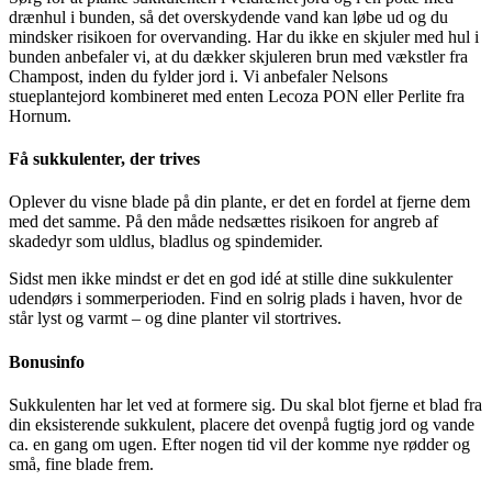
drænhul i bunden, så det overskydende vand kan løbe ud og du
mindsker risikoen for overvanding.⁠ Har du ikke en skjuler med hul i
bunden anbefaler vi, at du dækker skjuleren brun med vækstler fra
Champost, inden du fylder jord i. Vi anbefaler Nelsons
stueplantejord kombineret med enten Lecoza PON eller Perlite fra
Hornum.
Få sukkulenter, der trives
Oplever du visne blade på din plante, er det en fordel at fjerne dem
med det samme. På den måde nedsættes risikoen for angreb af
skadedyr som uldlus, bladlus og spindemider.
Sidst men ikke mindst er det en god idé at stille dine sukkulenter
udendørs i sommerperioden. Find en solrig plads i haven, hvor de
står lyst og varmt – og dine planter vil stortrives.
Bonusinfo
Sukkulenten har let ved at formere sig. Du skal blot fjerne et blad fra
din eksisterende sukkulent, placere det ovenpå fugtig jord og vande
ca. en gang om ugen. Efter nogen tid vil der komme nye rødder og
små, fine blade frem.