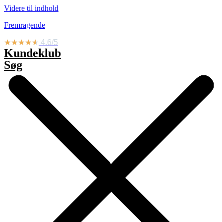
Videre til indhold
Fremragende
★
★
★
★
★
4.6/5
Kundeklub
Søg